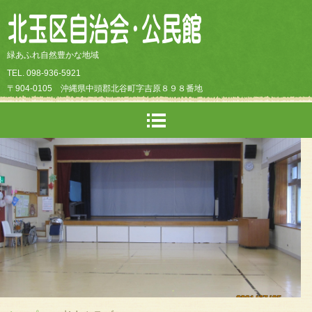
緑あふれ自然豊かな地域
TEL. 098-936-5921
〒904-0105 沖縄県中頭郡北谷町字吉原８９８番地