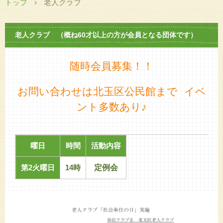
トップ
›
老人クラブ
老人クラブ （概ね60才以上の方が会員となる団体です）
随時会員募集！！
お問い合わせは北玉区公民館まで
イベ
ント多数あり♪
曜日
時間
活動内容
第2火曜日
14時
定例会