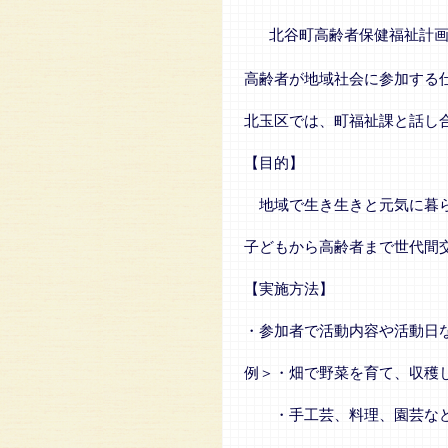
北谷町高齢者保健福祉計
高齢者が地域社会に参加する
北玉区では、町福祉課と話し
【目的】
地域で生き生きと元気に暮ら
子どもから高齢者まで世代間
【実施方法】
・参加者で活動内容や活動日
例＞・畑で野菜を育て、収穫
・手工芸、料理、園芸など