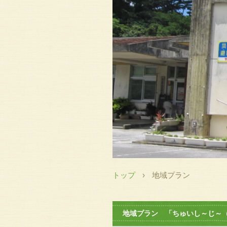
トップ
›
地域プラン
地域プラン 「ちゅいし～じ～