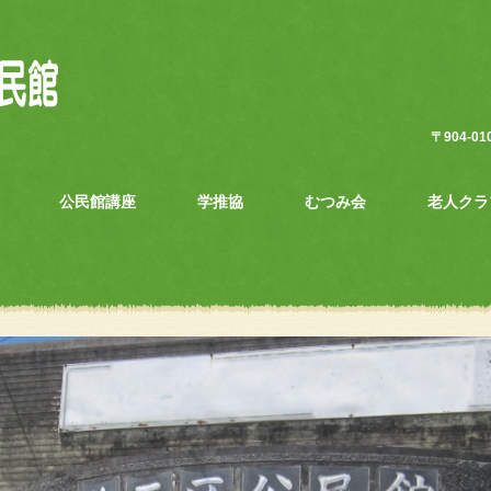
〒904-
公民館講座
学推協
むつみ会
老人クラ