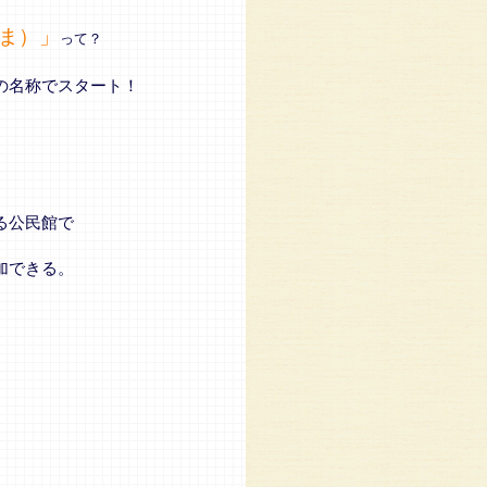
ま）」
って？
の名称でスタート！
る公民館で
加できる。